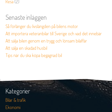
Resa
(2)
Senaste inläggen
Så förlänger du livslängden på bilens motor
Att importera veteranbilar till Sverige och vad det innebär
Att sälja bilen genom en trygg och lönsam bilaffär
Att sälja en skadad husbil
Tips när du ska köpa begagnad bil
Kategorier
Bilar & trafik
Ekonomi