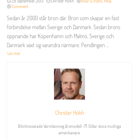
29 september, 2013
Christer Hökh
Bilar & trafik
,
Resa
Comment
Sedan år 2000 står bron där. Bron som skapar en fast
förbindelse mellan Sverige och Danmark. Sedan brons
öppnande har Köpenhamn och Malmö, Sverige och
Danmark växt sig varandra närmare. Pendlingen
...
Läs mer
Christer Hökh
Bilintresserade Värmlänning årsmodell -71. Gillar stora mullriga
amerikanare.