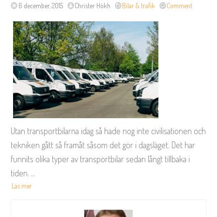
6 december, 2015
Christer Hökh
Bilar & trafik
Comment
Utan transportbilarna idag så hade nog inte civilisationen och
tekniken gått så framåt såsom det gör i dagsläget. Det har
funnits olika typer av transportbilar sedan långt tillbaka i
tiden.
...
Läs mer