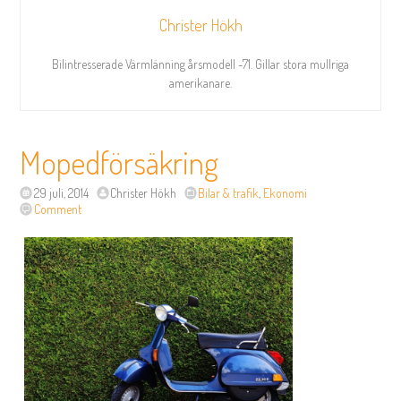
Christer Hökh
Bilintresserade Värmlänning årsmodell -71. Gillar stora mullriga
amerikanare.
Mopedförsäkring
29 juli, 2014
Christer Hökh
Bilar & trafik
,
Ekonomi
Comment