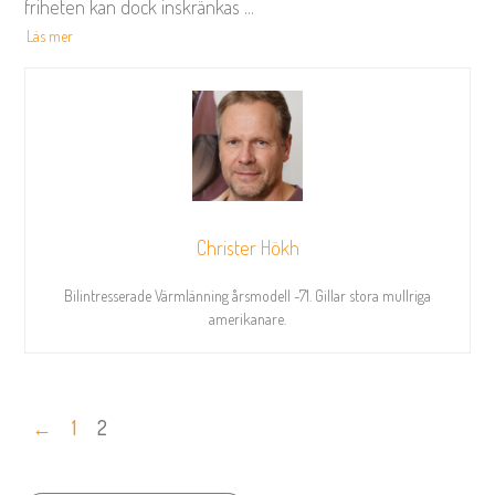
friheten kan dock inskränkas
...
Läs mer
Christer Hökh
Bilintresserade Värmlänning årsmodell -71. Gillar stora mullriga
amerikanare.
←
1
2