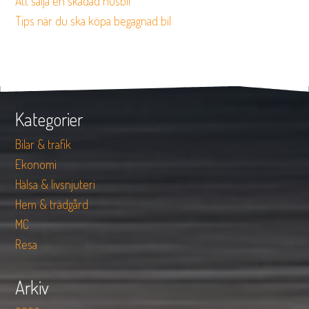
Att sälja en skadad husbil
Tips när du ska köpa begagnad bil
Kategorier
Bilar & trafik
Ekonomi
Hälsa & livsnjuteri
Hem & trädgård
MC
Resa
Arkiv